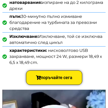
натоварвания:
изпиране на до 2 килограма
дрехи
пъти:
30-минутно пълно измиване
благодарение на турбината за превозни
средства
Изключване:
Изключване, той се изключва
автоматично след цикъл
характеристики:
нисковолтово USB
захранване, мощност 24 W, размери 18,49 x
6,5 x 18,49 cm.
поръчайте сега