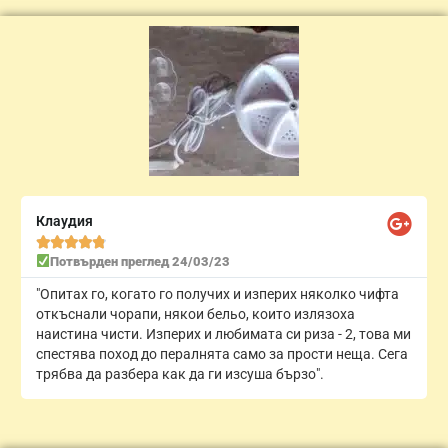
Клаудия





Потвърден преглед 24/03/23
"Опитах го, когато го получих и изперих няколко чифта
откъснали чорапи, някои бельо, които излязоха
наистина чисти. Изперих и любимата си риза - 2, това ми
спестява поход до пералнята само за прости неща. Сега
трябва да разбера как да ги изсуша бързо".