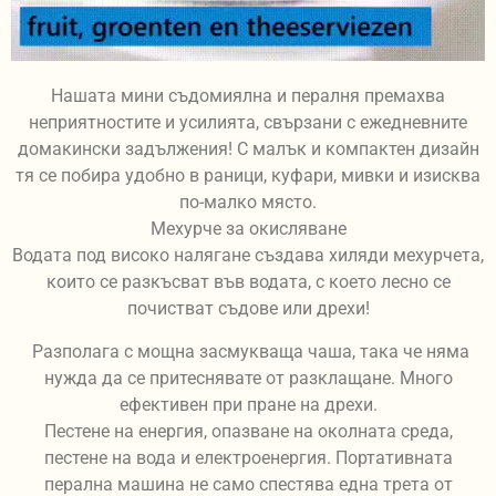
Нашата мини съдомиялна и пералня премахва
неприятностите и усилията, свързани с ежедневните
домакински задължения! С малък и компактен дизайн
тя се побира удобно в раници, куфари, мивки и изисква
по-малко място.
Мехурче за окисляване
Водата под високо налягане създава хиляди мехурчета,
които се разкъсват във водата, с което лесно се
почистват съдове или дрехи!
Разполага с мощна засмукваща чаша, така че няма
нужда да се притеснявате от разклащане. Много
ефективен при пране на дрехи.
Пестене на енергия, опазване на околната среда,
пестене на вода и електроенергия. Портативната
перална машина не само спестява една трета от