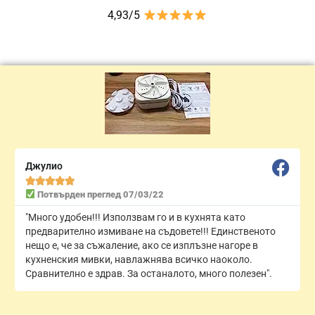
4,93/5
Джулио





Потвърден преглед 07/03/22
"Много удобен!!! Използвам го и в кухнята като
предварително измиване на съдовете!!! Единственото
нещо е, че за съжаление, ако се изплъзне нагоре в
кухненския мивки, навлажнява всичко наоколо.
Сравнително е здрав. За останалото, много полезен".