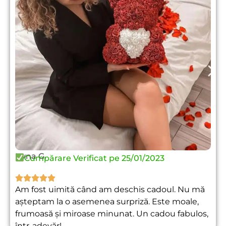
Iryna G.
Cumpărare Verificat pe 25/01/2023





Am fost uimită când am deschis cadoul. Nu mă
așteptam la o asemenea surpriză. Este moale,
frumoasă și miroase minunat. Un cadou fabulos,
într-adevăr!