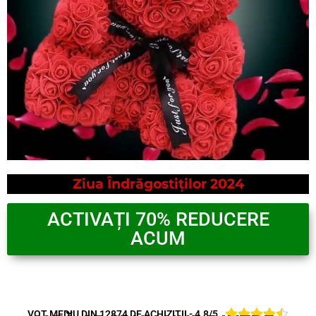
Ziua Îndrăgostiților 2024
ACTIVAȚI 70% REDUCERE
ACUM





VOT MEDIU DIN 12874 DE ACHIZIȚII - 4.8/5