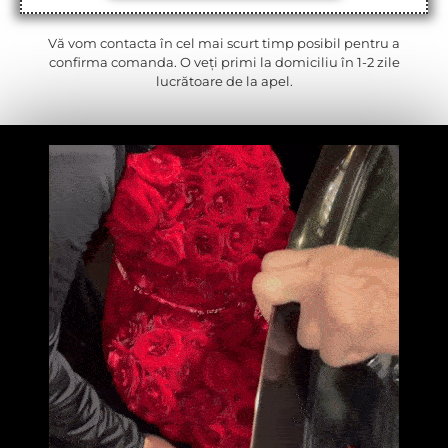
Vă vom contacta în cel mai scurt timp posibil pentru a
confirma comanda. O veți primi la domiciliu în 1-2 zile
lucrătoare de la apel.