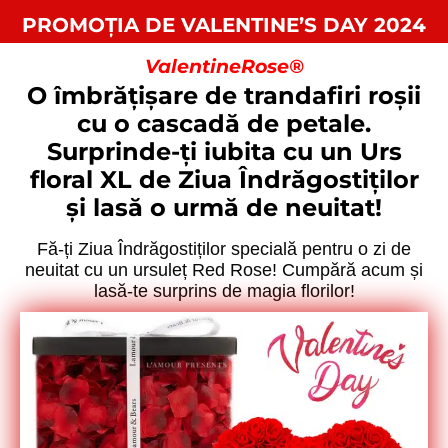
PROMOȚIA DE VALENTINE’S DAY 2024
ValentineRose®
O îmbrățișare de trandafiri roșii
cu o cascadă de petale.
Surprinde-ți iubita cu un Urs
floral XL de Ziua Îndrăgostiților
și lasă o urmă de neuitat!
Fă-ți Ziua Îndrăgostiților specială pentru o zi de
neuitat cu un ursuleț Red Rose! Cumpără acum și
lasă-te surprins de magia florilor!