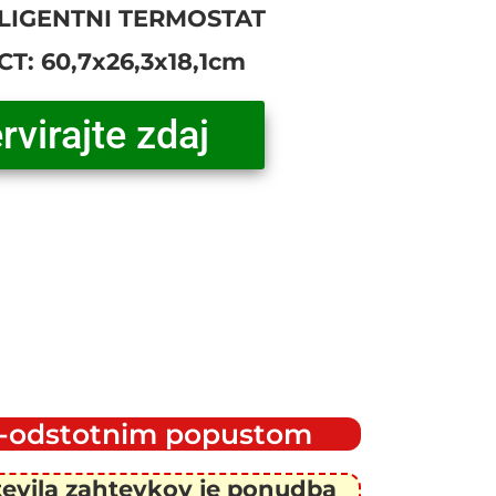
LIGENTNI TERMOSTAT
: 60,7x26,3x18,1cm
rvirajte zdaj
70-odstotnim popustom
tevila zahtevkov je ponudba