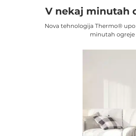
V nekaj minutah o
Nova tehnologija Thermo® uporab
minutah ogreje a