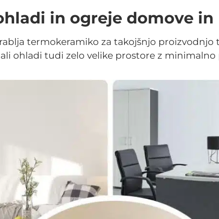
hladi in ogreje domove in
lja termokeramiko za takojšnjo proizvodnjo top
li ohladi tudi zelo velike prostore z minimalno