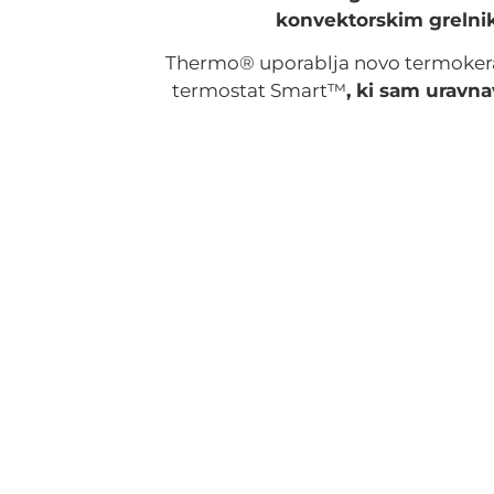
konvektorskim grelni
Thermo® uporablja novo termokera
termostat Smart™
, ki sam uravna