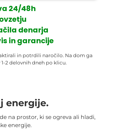
va 24/48h
ovzetju
ačila denarja
is in garancije
tirali in potrdili naročilo. Na dom ga
v 1-2 delovnih dneh po klicu.
j energije.
 na prostor, ki se ogreva ali hladi,
ke energije.