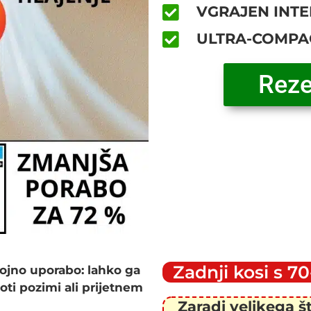
VGRAJEN INTE
ULTRA-COMPACT
Reze
Zadnji kosi s 
ojno uporabo: lahko ga
oti pozimi ali prijetnem
Zaradi velikega š