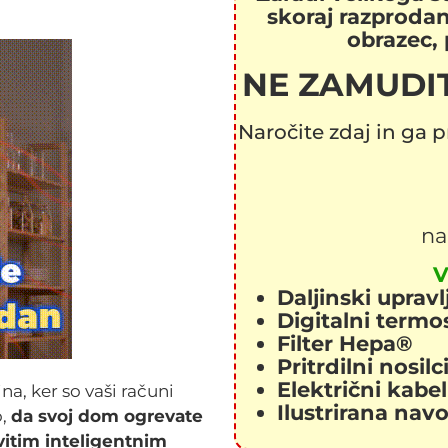
skoraj razprodana
obrazec, 
NE ZAMUDIT
Naročite zdaj in ga 
n
V
Daljinski upravl
Digitalni termo
Filter Hepa®
Pritrdilni nosilc
Električni kabel
na, ker so vaši računi
Ilustrirana navo
o,
da svoj dom ogrevate
vitim inteligentnim