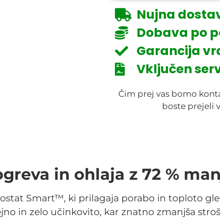
Nujna dosta
Dobava po p
Garancija vr
Vključen serv
Čim prej vas bomo kontak
boste prejeli 
greva in ohlaja z 72 % man
at Smart™, ki prilagaja porabo in toploto glede
no in zelo učinkovito, kar znatno zmanjša stroš