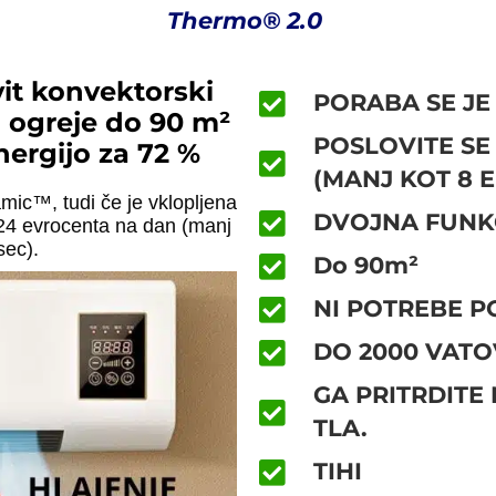
Thermo® 2.0
vit konvektorski
PORABA SE JE
ku ogreje do 90 m²
POSLOVITE SE
nergijo za 72 %
(MANJ KOT 8 
mic™, tudi če je vklopljena
DVOJNA FUNK
,24 evrocenta na dan (manj
sec).
Do 90m²
NI POTREBE 
DO 2000 VATO
GA PRITRDITE
TLA.
TIHI