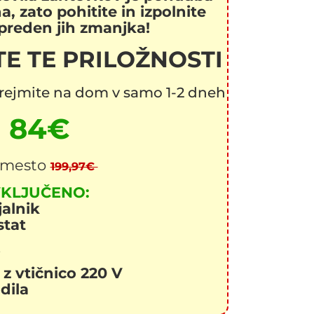
, zato pohitite in izpolnite
preden jih zmanjka!
E TE PRILOŽNOSTI
prejmite na dom v samo 1-2 dneh
84€
amesto
199,97€
KLJUČENO:
jalnik
stat
i
 z vtičnico 220 V
dila