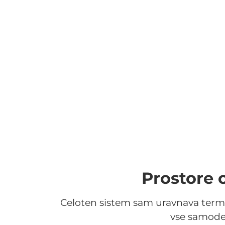
Prostore o
Celoten sistem sam uravnava termost
vse samodej