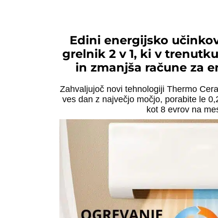
Edini energijsko učinko
grelnik 2 v 1, ki v trenut
in zmanjša račune za e
Zahvaljujoč novi tehnologiji Thermo Cera
ves dan z največjo močjo, porabite le 0
kot 8 evrov na me