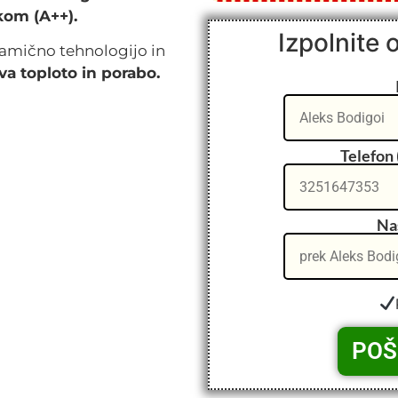
kom (A++).
Izpolnite 
mično tehnologijo in
va toploto in porabo.
Telefon 
Nas