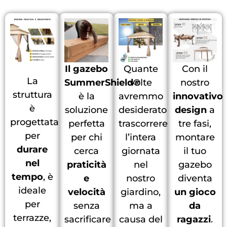
Il gazebo
Quante
Con il
La
SummerShield®
volte
nostro
struttura
è la
avremmo
innovativo
è
soluzione
desiderato
design
a
progettata
perfetta
trascorrere
tre fasi,
per
per chi
l’intera
montare
durare
cerca
giornata
il tuo
nel
praticità
nel
gazebo
tempo
, è
e
nostro
diventa
ideale
velocità
giardino,
un gioco
per
senza
ma a
da
terrazze,
sacrificare
causa del
ragazzi
.