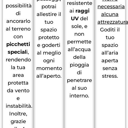
resistente
possibilità
potrai
necessaria
ai
raggi
di
allestire il
alcuna
UV
del
ancorarlo
tuo
attrezzatura
sole, e
al terreno
spazio
Goditi il
non
con
protetto
tuo
permette
picchetti
e goderti
spazio
all’acqua
special
i,
al meglio
all’aria
della
rendendo
ogni
aperta
pioggia
la tua
momento
senza
di
area
all’aperto.
stress.
penetrare
protetta
al suo
da vento
interno.
e
instabilità.
Inoltre,
grazie