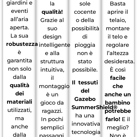
giardini e
la
sole
Basta
eventi
qualità!
cocente
aprire il
all’aria
Grazie al
o della
telaio,
aperta.
suo
possibilità
montare
La sua
design
di
il telo e
robustezza
intelligente
pioggia
regolare
è
e alla
non è
l’altezza
garantita
struttura
stato
desiderata.
non solo
intuitiva,
possibile.
È così
dalla
il
facile
Il tessuti
qualità
montaggio
che
del
dei
è un
anche un
Gazebo
materiali
gioco da
bambino
SummerShield®
utilizzati,
ragazzi.
potrebbe
ha una
ma
In pochi
farlo!
E il
innovativa
anche
semplici
meglio?
tecnologia
dalla
passaggi,
Non è