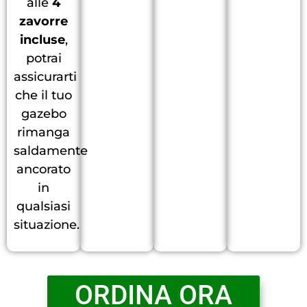
alle
4
zavorre
incluse
,
potrai
assicurarti
che il tuo
gazebo
rimanga
saldamente
ancorato
in
qualsiasi
situazione.
ORDINA ORA