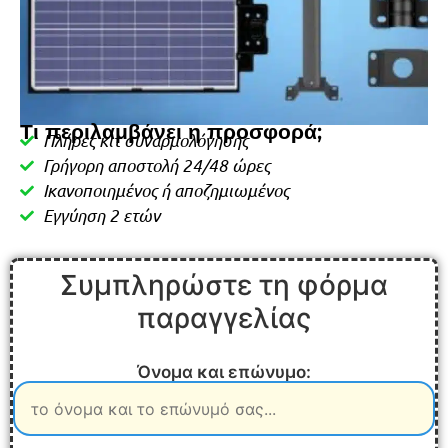
Τι περιλαμβάνει η προσφορά;
Πλήρες κιτ συναρμολόγησης
Γρήγορη αποστολή 24/48 ώρες
Ικανοποιημένος ή αποζημιωμένος
Εγγύηση 2 ετών
Συμπληρώστε τη φόρμα
παραγγελίας
Όνομα και επώνυμο: