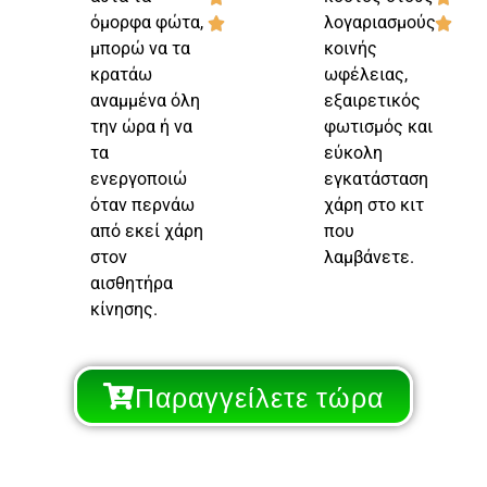
όμορφα φώτα,
λογαριασμούς
μπορώ να τα
κοινής
κρατάω
ωφέλειας,
αναμμένα όλη
εξαιρετικός
την ώρα ή να
φωτισμός και
τα
εύκολη
ενεργοποιώ
εγκατάσταση
όταν περνάω
χάρη στο κιτ
από εκεί χάρη
που
στον
λαμβάνετε.
αισθητήρα
κίνησης.
Παραγγείλετε τώρα