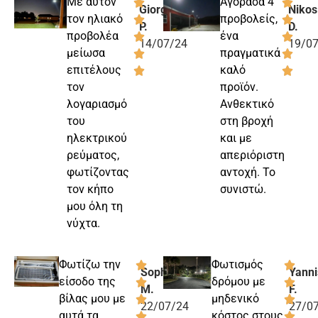
Με αυτόν
Αγόρασα 4
Giorgos
Nikos
τον ηλιακό
προβολείς,
P.
D.
προβολέα
ένα
14/07/24
19/0
μείωσα
πραγματικά
επιτέλους
καλό
τον
προϊόν.
λογαριασμό
Ανθεκτικό
του
στη βροχή
ηλεκτρικού
και με
ρεύματος,
απεριόριστη
φωτίζοντας
αντοχή. Το
τον κήπο
συνιστώ.
μου όλη τη
νύχτα.
Φωτίζω την
Φωτισμός
Sophia
Yanni
είσοδο της
δρόμου με
M.
F.
βίλας μου με
μηδενικό
22/07/24
27/0
αυτά τα
κόστος στους