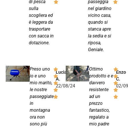
di pesca
passeggia
sulla
nel giardino
scogliera ed
vicino casa,
è leggera da
quando si
trasportare
stanca apre
con sacca in
la sedia e si
dotazione.
riposa,
Geniale.
Preso uno
Ottimo
Lucia
Enzo
io e uno
prodotto e e
A.
C.
mio marito,
davvero
22/08/24
02/0
le nostre
resistente
passeggiate
ad un
in
prezzo
montagna
fantastico,
ora non
regalato a
sono più
mio padre