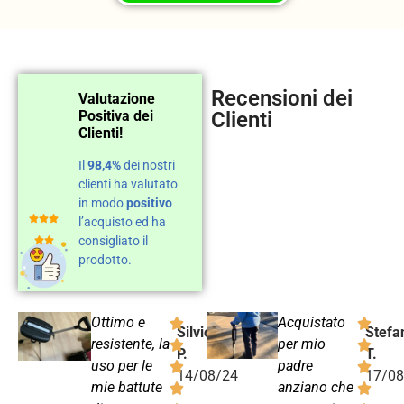
Recensioni dei
Valutazione
Positiva dei
Clienti
Clienti!
Il
98,4%
dei nostri
clienti ha valutato
in modo
positivo
l’acquisto ed ha
consigliato il
prodotto.
Ottimo e
Acquistato
Silvio
Stefa
resistente, la
per mio
P.
T.
uso per le
padre
14/08/24
17/08
mie battute
anziano che