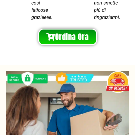
cosi
non smette
faticose
più di
grazieeee.
ringraziarmi.
Ordina Ora