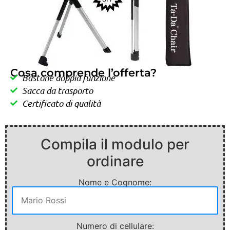
Cosa comprende l’offerta?
Bastone doppia funzione
Sacca da trasporto
Certificato di qualità
Compila il modulo per
ordinare
Nome e Cognome:
Numero di cellulare: