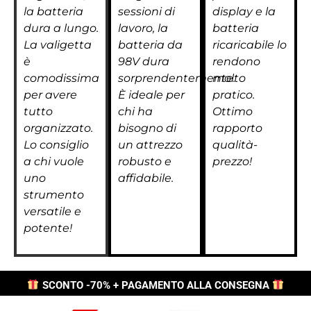
la batteria
sessioni di
display e la
dura a lungo.
lavoro, la
batteria
La valigetta
batteria da
ricaricabile lo
è
98V dura
rendono
comodissima
sorprendentemente.
molto
per avere
È ideale per
pratico.
tutto
chi ha
Ottimo
organizzato.
bisogno di
rapporto
Lo consiglio
un attrezzo
qualità-
a chi vuole
robusto e
prezzo!
uno
affidabile.
strumento
versatile e
potente!
SCONTO -70% + PAGAMENTO ALLA CONSEGNA