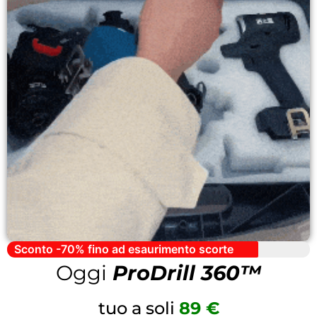
Sconto -70% fino ad esaurimento scorte
Oggi
ProDrill 360™
tuo a soli
89 €