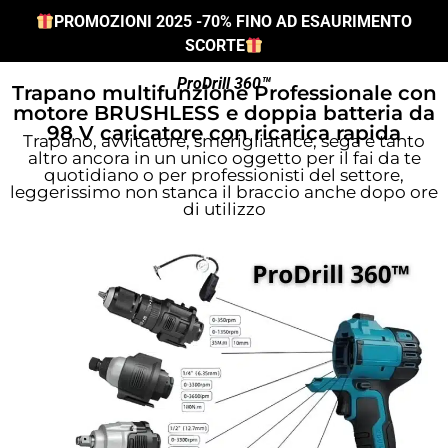
PROMOZIONI 2025 -70% FINO AD ESAURIMENTO
SCORTE
ProDrill 360™
Trapano multifunzione Professionale con
motore BRUSHLESS e doppia batteria da
98 V caricatore con ricarica rapida
Trapano, avvitatore, smerigliatrice, sega e tanto
altro ancora in un unico oggetto per il fai da te
quotidiano o per professionisti del settore,
leggerissimo non stanca il braccio anche dopo ore
di utilizzo