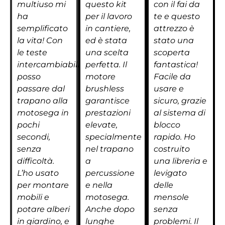
multiuso mi
questo kit
con il fai da
ha
per il lavoro
te e questo
semplificato
in cantiere,
attrezzo è
la vita! Con
ed è stata
stato una
le teste
una scelta
scoperta
intercambiabili
perfetta. Il
fantastica!
posso
motore
Facile da
passare dal
brushless
usare e
trapano alla
garantisce
sicuro, grazie
motosega in
prestazioni
al sistema di
pochi
elevate,
blocco
secondi,
specialmente
rapido. Ho
senza
nel trapano
costruito
difficoltà.
a
una libreria e
L’ho usato
percussione
levigato
per montare
e nella
delle
mobili e
motosega.
mensole
potare alberi
Anche dopo
senza
in giardino, e
lunghe
problemi. Il