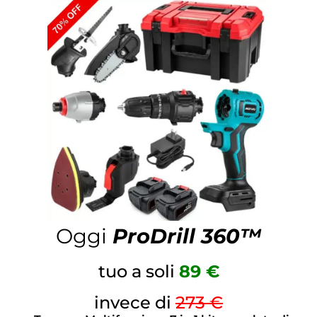
Oggi
ProDrill 360™
tuo a soli
8
9 €
invece di
273 €