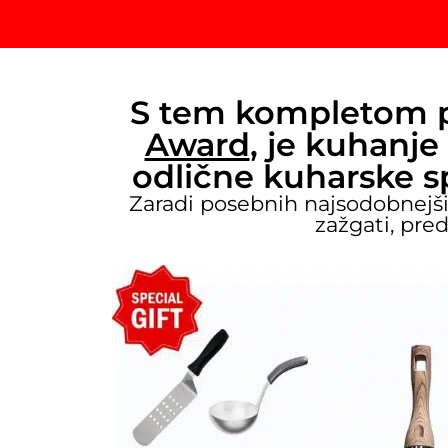
S tem kompletom po
Award
, je kuhanje
odlične kuharske sp
Zaradi posebnih najsodobnejši
zažgati, pre