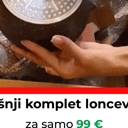
šnji komplet loncev
za samo
99 €