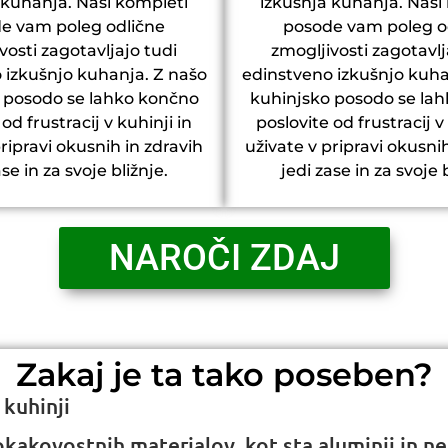
 kuhanja. Naši kompleti
izkušnja kuhanja. Naši
e vam poleg odlične
posode vam poleg o
vosti zagotavljajo tudi
zmogljivosti zagotavlj
 izkušnjo kuhanja. Z našo
edinstveno izkušnjo kuha
 posodo se lahko končno
kuhinjsko posodo se la
od frustracij v kuhinji in
poslovite od frustracij v
ripravi okusnih in zdravih
uživate v pripravi okusni
ase in za svoje bližnje.
jedi zase in za svoje b
NAROČI ZDAJ
Zakaj je ta tako poseben?
 kuhinji
kokakovostnih materialov, kot sta aluminij in ne