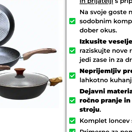
in prijatelji
s prip
Na svoje goste n
sodobnim kompl
dober okus.
Izkusite veselj
raziskujte nove 
jedi zase in za d
Neprijemljiv p
lahkotno kuhanje
Dejavni materi
ročno pranje i
stroju
.
Komplet loncev s
Primerno za pom