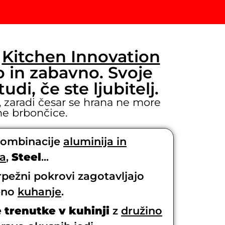
o
Kitchen Innovation
o in zabavno. Svoje
i, če ste ljubitelj.
 zaradi česar se hrana ne more
ne brbončice.
kombinacije
aluminija in
la
,
Steel
...
rpežni pokrovi zagotavljajo
eno
kuhanje
.
 trenutke v kuhinji
z
družino