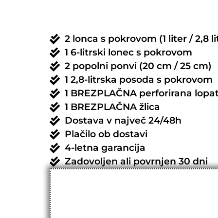
2 lonca s pokrovom (1 liter / 2,8 li
1 6-litrski lonec s pokrovom
2 popolni ponvi (20 cm / 25 cm)
1 2,8-litrska posoda s pokrovom
1 BREZPLAČNA perforirana lopa
1 BREZPLAČNA žlica
Dostava v največ 24/48h
Plačilo ob dostavi
4-letna garancija
Zadovoljen ali povrnjen 30 dni