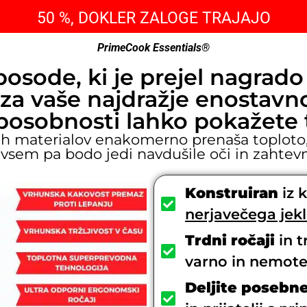
50 %, DOKLER ZALOGE TRAJAJO
PrimeCook Essentials®
sode, ki je prejel nagrad
 za vaše najdražje enostavn
osobnosti lahko pokažete tud
h materialov enakomerno prenaša toploto,
dvsem pa bodo jedi navdušile oči in zahtev
Konstruiran
iz 
nerjavečega jek
Trdni ročaji
in t
varno in nemot
Deljite posebne