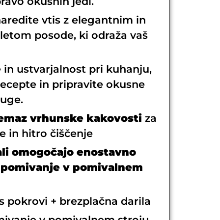
ravo okusnih jedi.
aredite vtis z elegantnim in
etom posode, ki odraža vaš
e
in ustvarjalnost pri kuhanju,
recepte in pripravite okusne
ruge.
remaz vrhunske kakovosti
za
 in hitro čiščenje
ali omogočajo enostavno
n pomivanje v pomivalnem
 pokrovi + brezplačna darila
ivanje v pomivalnem stroju