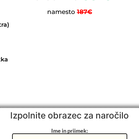
namesto
187€
tra)
tka
Izpolnite obrazec za naročilo
Ime in priimek: