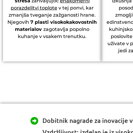
stresa
zahvaljujoč
enakomerni
izkušnja
porazdelitvi toplote
v tej ponvi, kar
posod
zmanjša tveganje zažganosti hrane.
zmoglji
Njegovih
7 plasti visokokakovostnih
edinstveno
materialov
zagotavlja popolno
kuhinjsko
kuhanje v vsakem trenutku.
poslovite 
uživate v p
jedi z
Dobitnik nagrade za inovacije v
Vzdržljivost: izdelan je iz viso