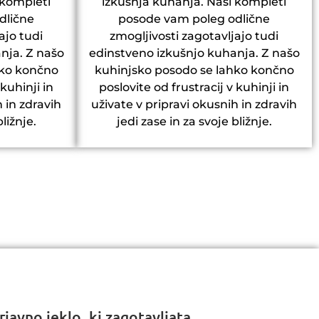
 kompleti
izkušnja kuhanja. Naši kompleti
dlične
posode vam poleg odlične
ajo tudi
zmogljivosti zagotavljajo tudi
nja. Z našo
edinstveno izkušnjo kuhanja. Z našo
hko končno
kuhinjsko posodo se lahko končno
 kuhinji in
poslovite od frustracij v kuhinji in
h in zdravih
uživate v pripravi okusnih in zdravih
ližnje.
jedi zase in za svoje bližnje.
rjavno jeklo, ki zagotavljata