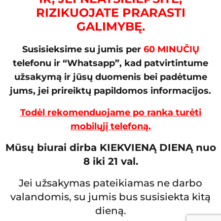
RIZIKUOJATE PRARASTI
GALIMYBĘ.
Susisieksime su jumis per
60 MINUČIŲ
telefonu ir “Whatsapp”, kad patvirtintume
užsakymą ir jūsų duomenis bei padėtume
jums, jei prireiktų papildomos informacijos.
Todėl rekomenduojame po ranka turėti
mobilųjį telefoną.
Mūsų biurai dirba KIEKVIENĄ DIENĄ nuo
8 iki 21 val.
Jei užsakymas pateikiamas ne darbo
valandomis, su jumis bus susisiekta kitą
dieną.