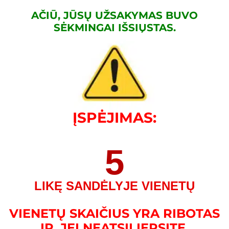
AČIŪ, JŪSŲ UŽSAKYMAS BUVO
SĖKMINGAI IŠSIŲSTAS.
ĮSPĖJIMAS:
5
LIKĘ SANDĖLYJE VIENETŲ
VIENETŲ SKAIČIUS YRA RIBOTAS
IR, JEI NEATSILIEPSITE,