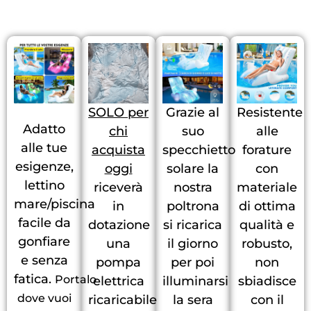
SOLO per
Grazie al
Resistente
Adatto
chi
suo
alle
alle tue
acquista
specchietto
forature
esigenze,
oggi
solare la
con
lettino
riceverà
nostra
materiale
mare/piscina
in
poltrona
di ottima
facile da
dotazione
si ricarica
qualità e
gonfiare
una
il giorno
robusto,
e senza
pompa
per poi
non
fatica.
Portalo
elettrica
illuminarsi
sbiadisce
dove vuoi
ricaricabile
la sera
con il