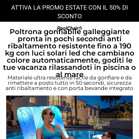
ATTIVA LA PROMO ESTATE CON IL 50% DI
SCONTO
PoolChair®
Poltrona gonfiabile galleggiante
pronta in pochi secondi anti
ribaltamento resistente fino a 190
kg con luci solari led che cambiano
colore automaticamente, goditi le
tue vacanza rilassandoti in piscina o
al mare
Materiale ultra resistente facile da gonfiare e da
rimettere a posto tutto in 50 secondi, sicurezza
anti ribaltamento e con porta bevande integrato