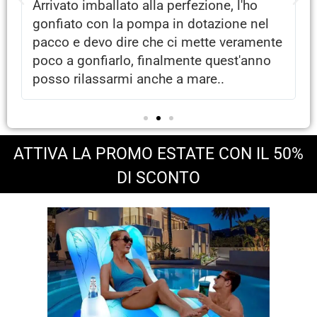
Da provare subito, materiale resistente si
nota già appena scartato copritelo e
e
pompa elettrica in dotazione. Pronti per
divertirmi in piscina con i miei amici, non
vedo l' ora.
ATTIVA LA PROMO ESTATE CON IL 50%
DI SCONTO