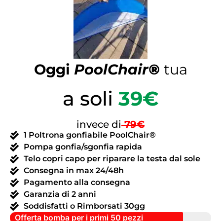
Oggi
PoolChair
®
tua
a soli
39€
invece di
79
€
1 Poltrona gonfiabile PoolChair®
Pompa gonfia/sgonfia rapida
Telo copri capo per riparare la testa dal sole
Consegna in max 24/48h
Pagamento alla consegna
Garanzia di 2 anni
Soddisfatti o Rimborsati 30gg
Offerta bomba per i primi 50 pezzi