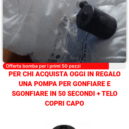
Offerta bomba per i primi 50 pezzi
PER CHI ACQUISTA OGGI IN REGALO
UNA POMPA PER GONFIARE E
SGONFIARE IN 50 SECONDI + TELO
COPRI CAPO