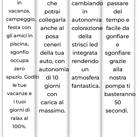
in
che
cambiando
passare
vacanza,
potrai
in
del
campeggio,
collegarla
autonomia
tempo e
festa con
anche al
colorazione
facile da
gli amici in
posa
della
gonfiare
piscina,
ceneri
strisci led
e
sgonfio
della tua
integrata
sgonfiare
occupa
auto, con
rendendo
grazie
zero
autonomia
un
alla
spazio.
Goditi
di 10
atmosfera
nostra
le tue
giorni
fantastica.
pompa ti
vacanze e
con
basteranno
i tuoi
carica al
50
giorni di
massimo.
secondi.
ralax al
100%.