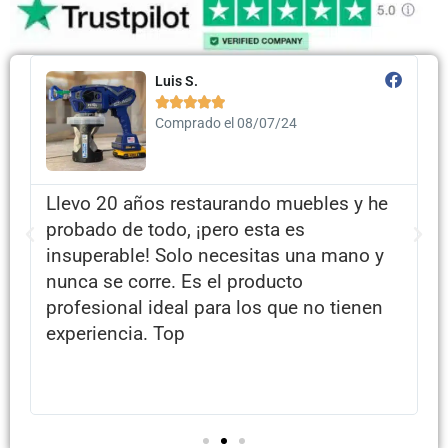
Pablo S.





Comprado el 09/07/24
¡Excelente! Conozco y uso esta marca
desde hace muchos años porque trabajo
en el sector y puedo asegurar que son
productos de primera calidad. A este
precio es una ganga.