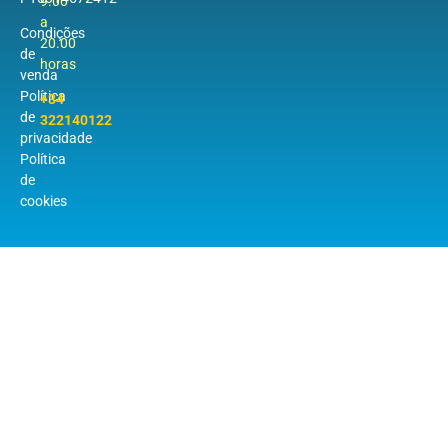
9.00
a
Condições
20.00
de
horas
venda
Política
+34
de
322140122
privacidade
Política
de
cookies