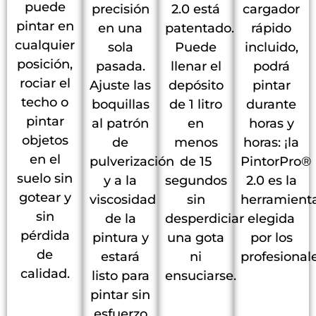
puede
precisión
2.0 está
cargador
pintar en
en una
patentado.
rápido
cualquier
sola
Puede
incluido,
posición,
pasada.
llenar el
podrá
rociar el
Ajuste las
depósito
pintar
techo o
boquillas
de 1 litro
durante
pintar
al patrón
en
horas y
objetos
de
menos
horas: ¡la
en el
pulverización
de 15
PintorPro®
suelo sin
y a la
segundos
2.0 es la
gotear y
viscosidad
sin
herramient
sin
de la
desperdiciar
elegida
pérdida
pintura y
una gota
por los
de
estará
ni
profesional
calidad.
listo para
ensuciarse.
pintar sin
esfuerzo