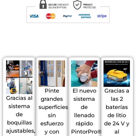
Pinte
El nuevo
Gracias a
Gracias al
grandes
sistema
las 2
sistema
superficies
de
baterías
de
sin
llenado
de litio
boquillas
esfuerzo
rápido
de 24 V y
ajustables,
y con
PintorPro®
al