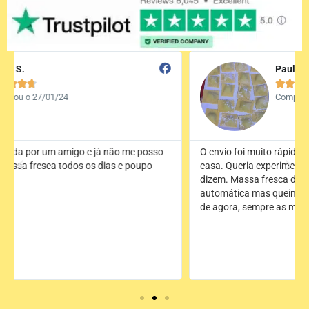
Paula S.





Comprou o 27/02/24
O envio foi muito rápido e em menos de 2 dias já estava em
casa. Queria experimentar de imediato e é exatamente como
dizem. Massa fresca de todos os tipos. Tinha uma
automática mas queimou-se com um curto-circuito. A partir
de agora, sempre as manuais. Muito obrigado