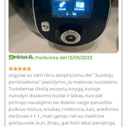
Giedrius B.
Pirkimas Patikrinta dėl 13/09/2023





Įsigytas su tam tikru skepticizmu dėl “Juodojo
penktadienio” pasiūlymo, jis maloniai nustebino.
Turėdamas tikslią receptų knygą, kurioje
nurodyti dozavimo būdai ir laikas, nuo pat
pirmojo naudojimo be didelio vargo paruošite
puikius rizotus, sriubas, troškinius, karį, ankštines
daržoves ir t. t., man geriau nei su tradicine
greitpuode, kuri, žinau, gali būti labai pavojinga,