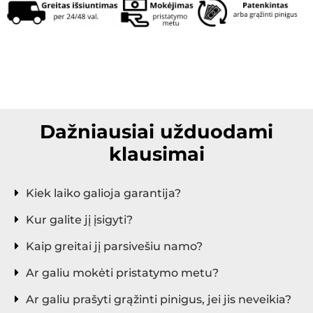
stufa elettrica, riscaldatore, termoconvettore,
termoconvettore a muro, riscaldatore risparmio, stufa a
risparmio energetico.
Dažniausiai užduodami
klausimai
Kiek laiko galioja garantija?
Kur galite jį įsigyti?
Kaip greitai jį parsivešiu namo?
Ar galiu mokėti pristatymo metu?
Ar galiu prašyti grąžinti pinigus, jei jis neveikia?