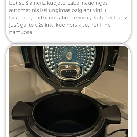
bet su šia nerizikuojate. Labai naudingas
automatinis išsijungimas baigiant virti ir
laikmatis, leidžiantis atidėti virimą. Kol ji “dirba už
jus”, galite užsiimti kuo nors kitu, net ir ne
namuose.