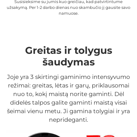
Susisieksime su jumis kuo greičiau, kad patvirtintume
užsakymą. Per 1-2 darbo dienas nuo skambučio jį gausite savo
namuose.
Greitas ir tolygus
šaudymas
Joje yra 3 skirtingi gaminimo intensyvumo
režimai: greitas, lėtas ir garų, priklausomai
nuo to, kokį maistą norite gaminti. Dėl
didelės talpos galite gaminti maistą visai
šeimai vienu metu. Ji gamina tolygiai ir yra
neprideganti.