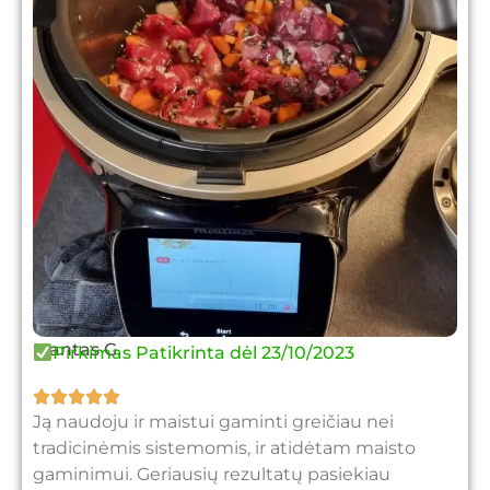
Mantas G.
Pirkimas Patikrinta dėl 23/10/2023





Ją naudoju ir maistui gaminti greičiau nei
tradicinėmis sistemomis, ir atidėtam maisto
gaminimui. Geriausių rezultatų pasiekiau