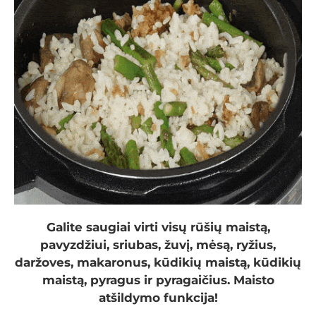
Galite saugiai virti visų rūšių maistą,
pavyzdžiui, sriubas, žuvį, mėsą, ryžius,
daržoves, makaronus, kūdikių maistą, kūdikių
maistą, pyragus ir pyragaičius. Maisto
atšildymo funkcija!