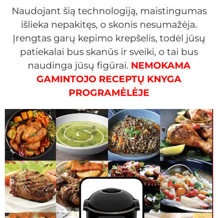
Naudojant šią technologiją, maistingumas
išlieka nepakitęs, o skonis nesumažėja.
Įrengtas garų kepimo krepšelis, todėl jūsų
patiekalai bus skanūs ir sveiki, o tai bus
naudinga jūsų figūrai.
NEMOKAMA
GAMINTOJO RECEPTŲ KNYGA
PROGRAMĖLĖJE