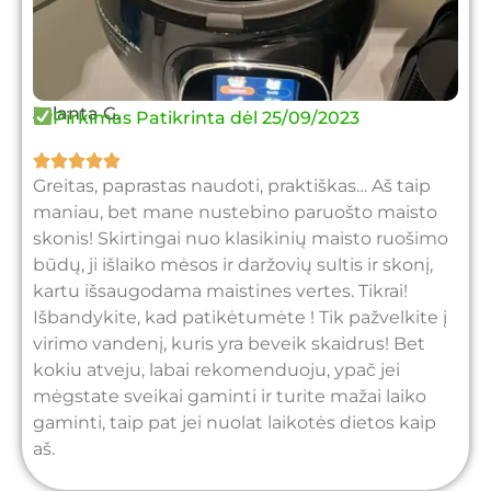
Jolanta G.
Pirkimas Patikrinta dėl 25/09/2023





Greitas, paprastas naudoti, praktiškas… Aš taip
maniau, bet mane nustebino paruošto maisto
skonis! Skirtingai nuo klasikinių maisto ruošimo
būdų, ji išlaiko mėsos ir daržovių sultis ir skonį,
kartu išsaugodama maistines vertes. Tikrai!
Išbandykite, kad patikėtumėte ! Tik pažvelkite į
virimo vandenį, kuris yra beveik skaidrus! Bet
kokiu atveju, labai rekomenduoju, ypač jei
mėgstate sveikai gaminti ir turite mažai laiko
gaminti, taip pat jei nuolat laikotės dietos kaip
aš.