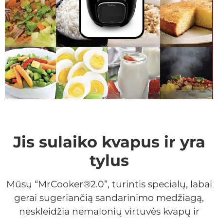
Jis sulaiko kvapus ir yra
tylus
Mūsų “MrCooker®2.0”, turintis specialų, labai
gerai sugeriančią sandarinimo medžiagą,
neskleidžia nemalonių virtuvės kvapų ir