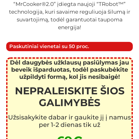
“MrCooker®2.0” įdiegta naujoji “TRobot™”
technologija, kuri savaime reguliuoja šilumą ir
suvartojimą, todėl garantuotai taupoma
energija!
Paskutiniai vienetai su 50 proc.
Dėl daugybės užklausų pasiūlymas jau
beveik išparduotas, todėl paskubėkite
užpildyti formą, kol jis nesibaigė!
NEPRALEISKITE ŠIOS
GALIMYBĖS
Užsisakykite dabar ir gaukite jį į namus
per 1-2 dienas tik už