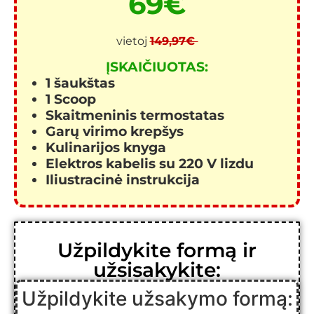
69€
vietoj
149,97€
ĮSKAIČIUOTAS:
1 šaukštas
1 Scoop
Skaitmeninis termostatas
Garų virimo krepšys
Kulinarijos knyga
Elektros kabelis su 220 V lizdu
Iliustracinė instrukcija
Užpildykite formą ir
užsisakykite:
Užpildykite užsakymo formą: