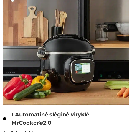
1 Automatinė slėginė viryklė
MrCooker®2.0