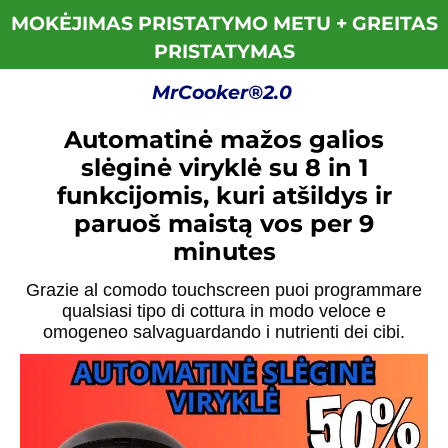
MOKĖJIMAS PRISTATYMO METU + GREITAS
PRISTATYMAS
MrCooker®2.0
Automatinė mažos galios
slėginė viryklė su 8 in 1
funkcijomis, kuri atšildys ir
paruoš maistą vos per 9
minutes
Grazie al comodo touchscreen puoi programmare
qualsiasi tipo di cottura in modo veloce e
omogeneo salvaguardando i nutrienti dei cibi.