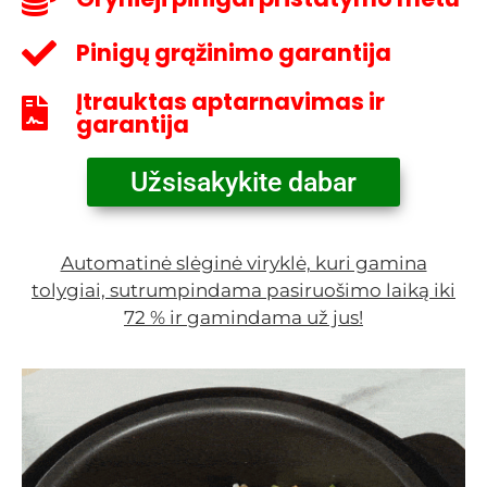
Pinigų grąžinimo garantija
Įtrauktas aptarnavimas ir
garantija
Užsisakykite dabar
Automatinė slėginė viryklė, kuri gamina
tolygiai, sutrumpindama pasiruošimo laiką iki
72 % ir gamindama už jus!