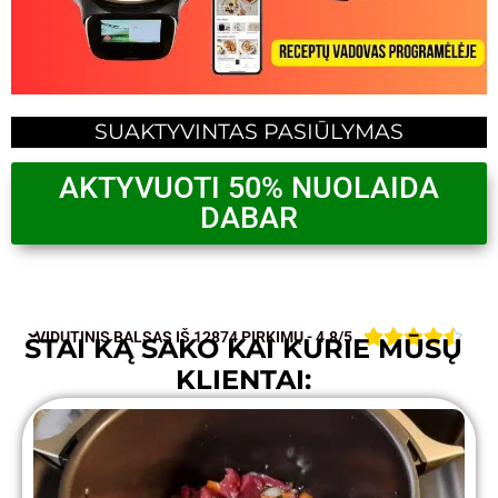
SUAKTYVINTAS PASIŪLYMAS
AKTYVUOTI 50% NUOLAIDA
DABAR





VIDUTINIS BALSAS IŠ 12874 PIRKIMŲ - 4.8/5
ŠTAI KĄ SAKO KAI KURIE MŪSŲ
KLIENTAI: