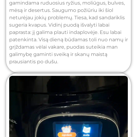
gamindama ruduosius ryžius, moliūgus, bulves,
mėsą ir desertus. Saugumo požiūriu iki šiol
neturėjau jokių problemų. Tiesa, kad sandariklis
sugeria kvapus. Vidinį puodą išvalyti labai
paprasta: jį galima plauti indaplovėje. Esu labai
patenkinta. Visą dieną būdamas toli nuo namų ir
grįždamas vėlai vakare, puodas suteikia man
galimybę gaminti sveiką ir skanų maistą
prausiantis po dušu.