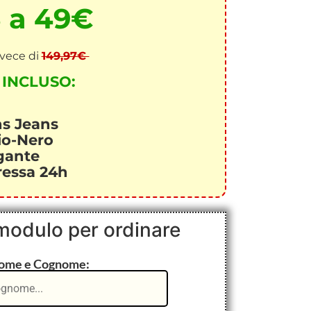
3 a 49€
nvece di
149,97€
INCLUSO:
ns Jeans
io-Nero
gante
ressa 24h
 modulo per ordinare
ome e Cognome: