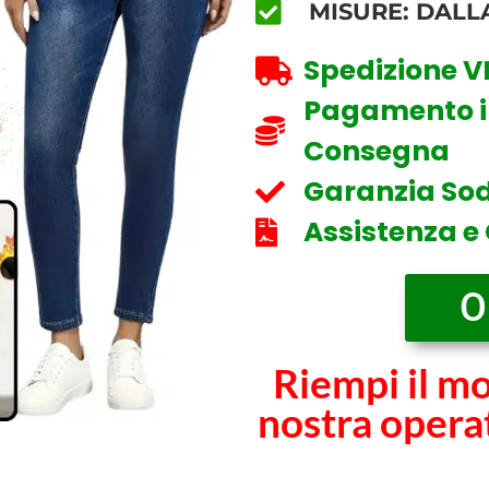
MISURE: DALLA
Spedizione 
Pagamento in
Consegna
Garanzia Sod
Assistenza e
O
Riempi il mo
nostra operat