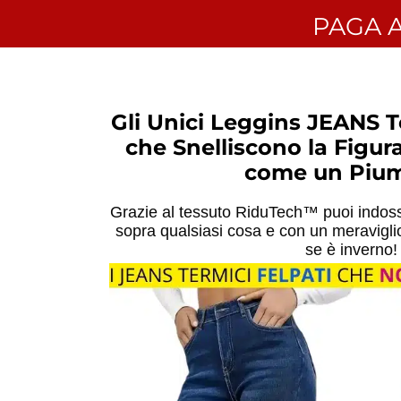
PAGA 
Gli Unici Leggins JEANS T
che Snelliscono la Figu
come un Piu
Grazie al tessuto RiduTech™ puoi indoss
sopra qualsiasi cosa e con un meravigli
se è inverno!