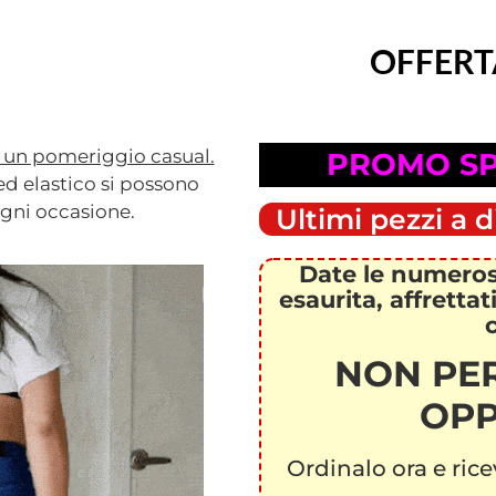
OFFERT
r un pomeriggio casual.
PROMO SP
ed elastico si possono
 ogni occasione.
Ultimi pezzi a d
Date le numerose
esaurita, affretta
NON PE
OPP
Ordinalo ora e ricev