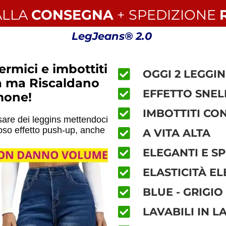
ALLA
CONSEGNA
+ SPEDIZIONE
LegJeans® 2.0
ermici e imbottiti
OGGI 2 LEGGI
ra ma Riscaldano
EFFETTO SNEL
mone!
IMBOTTITI CO
are dei leggins mettendoci
oso effetto push-up, anche
A VITA ALTA
ELEGANTI E SP
ELASTICITÀ E
BLUE - GRIGIO
LAVABILI IN L