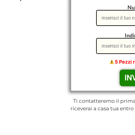
Num
Indi
5 Pezzi 
Ti contatteremo il prima
riceverai a casa tua entro