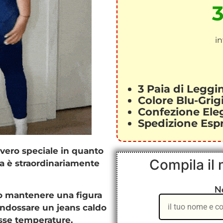
i
3 Paia di Leggi
Colore Blu-Grig
Confezione Ele
Spedizione Esp
avvero speciale in quanto
Compila il
a è straordinariamente
N
mo mantenere una figura
 indossare un jeans caldo
sse temperature.