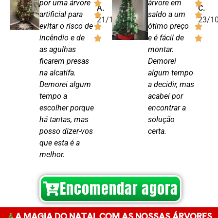
por uma árvore
árvore em
A.
C.
artificial para
saldo a um
21/10/24
23/1
evitar o risco de
ótimo preço
incêndio e de
e é fácil de
as agulhas
montar.
ficarem presas
Demorei
na alcatifa.
algum tempo
Demorei algum
a decidir, mas
tempo a
acabei por
escolher porque
encontrar a
há tantas, mas
solução
posso dizer-vos
certa.
que esta é a
melhor.
Encomendar agora
A MAGIA DO NATAL COM AS NOSSAS ÁRVORES