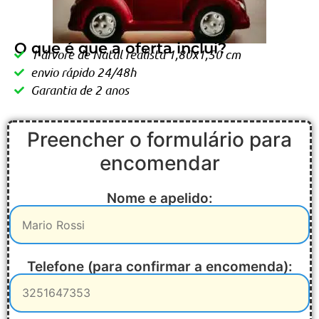
O que é que a oferta inclui?
1 árvore de Natal realista 1,80x1,50 cm
envio rápido 24/48h
Garantia de 2 anos
Preencher o formulário para
encomendar
Nome e apelido:
Telefone (para confirmar a encomenda):