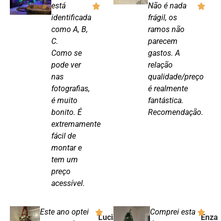
está
Não é nada
identificada
frágil, os
como A, B,
ramos não
C.
parecem
Como se
gastos. A
pode ver
relação
nas
qualidade/preço
fotografias,
é realmente
é muito
fantástica.
bonito. É
Recomendação.
extremamente
fácil de
montar e
tem um
preço
acessível.
Este ano optei
Comprei esta
Lucia
Enza