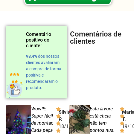
Comentários de
Comentário
positivo do
clientes
cliente!
98,4%
dos nossos
clientes avaliaram
a compra de forma
positiva e
recomendaram o
produto.
Wow!!!!
Esta árvore
Silvia
Mari
Super fácil
está cheia,
P.
T.
de montar.
não tem
18/10/24
19/1
Cada peça
pontos nus.