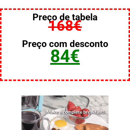
Preço de tabela
168€
Preço com desconto
84€