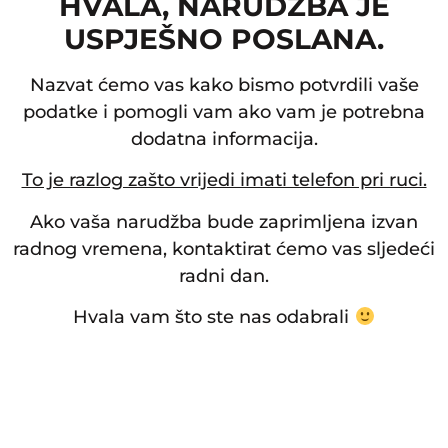
HVALA, NARUDŽBA JE
USPJEŠNO POSLANA.
Nazvat ćemo vas kako bismo potvrdili vaše
podatke i pomogli vam ako vam je potrebna
dodatna informacija.
To je razlog zašto vrijedi imati telefon pri ruci.
Ako vaša narudžba bude zaprimljena izvan
radnog vremena, kontaktirat ćemo vas sljedeći
radni dan.
Hvala vam što ste nas odabrali