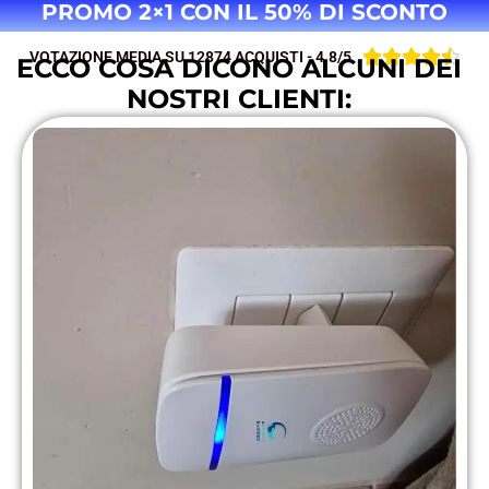
PROMO 2×1 CON IL 50% DI SCONTO





VOTAZIONE MEDIA SU 12874 ACQUISTI - 4.8/5
ECCO COSA DICONO ALCUNI DEI
NOSTRI CLIENTI: