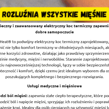
ieczny i zaawansowany elektryczny koc termiczny zapewni
dobre samopoczucie
Heat® to podwójny elektryczny koc termiczny zaprojektowany,
ić nie tylko komfort termiczny w chłodniejszych miesiącach, al
zne korzyści zdrowotne, działając jako prawdziwy sprzymierzen
zinie medycyny, mięśni i nerwobólów. Starannie zaprojektowan
ciu najnowocześniejszej technologii, łączy w sobie bezpieczeńs
uteczność i komfort, dzięki czemu jest idealnym wyborem dla o
poszukujących kompletnego i bezpiecznego rozwiązania.
Usługi medyczne i mięśniowe
dzi ból mięśni:
zapewnia stałe ciepło terapeutyczne, które p
odzić ból i napięcie mięśni, sprzyjając ich rozluźnieniu i popraw
rążenie krwi. Idealny dla osób cierpiących na sztywność mięśni l