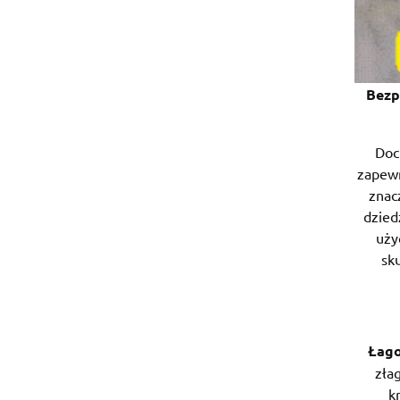
Bezp
Doc
zapewn
znac
dzied
uży
sk
Łago
złag
k