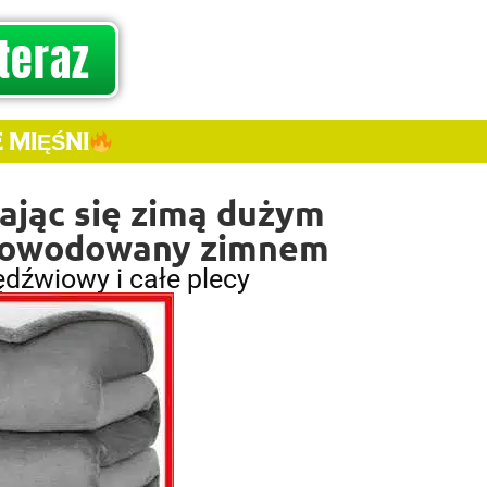
teraz
 MIĘŚNI
wając się zimą dużym
 spowodowany zimnem
lędźwiowy i całe plecy