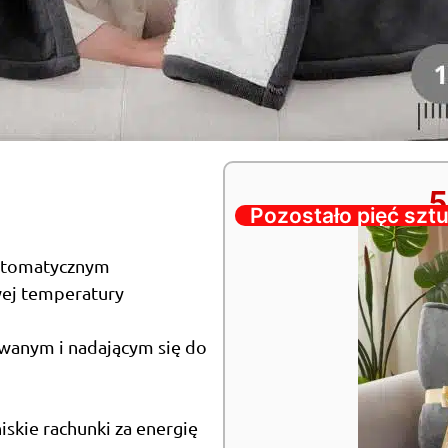
5
Pozostało pięć sztu
automatycznym
wej temperatury
wanym i nadającym się do
skie rachunki za energię