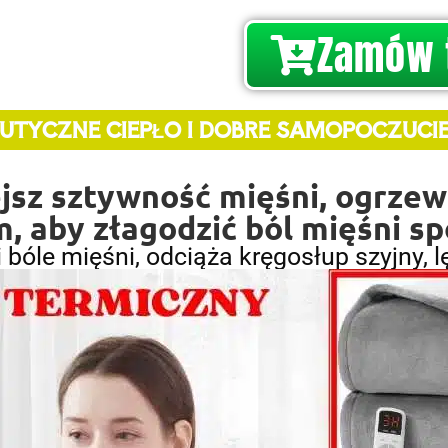
Zamów 
UTYCZNE CIEPŁO I DOBRE SAMOPOCZUCIE
ejsz sztywność mięśni, ogrze
, aby złagodzić ból mięśni
i bóle mięśni, odciąża kręgosłup szyjny, 