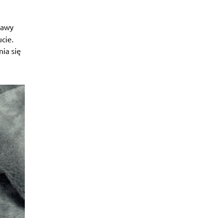
jawy
cie.
ia się