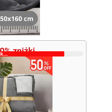
0% zniżki
k...