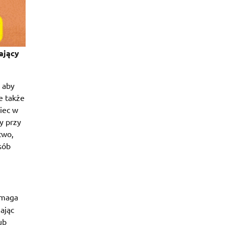
ający
 aby
e także
iec w
y przy
two,
sób
omaga
iając
ub