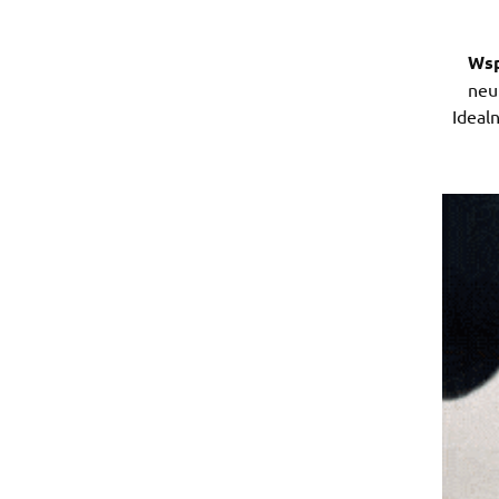
Wsp
neu
Ideal