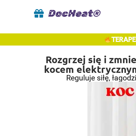
DocHeat®
TERAPE
Rozgrzej się i zmni
kocem elektrycznym
Reguluje siłę, łagodz