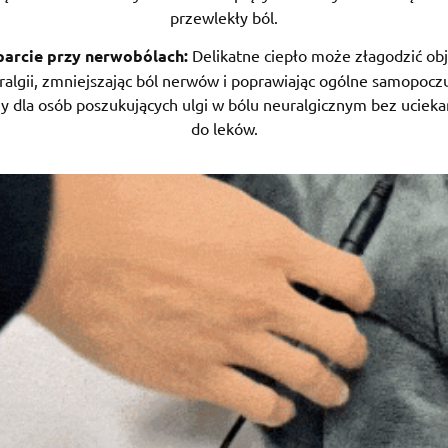
przewlekły ból.
arcie przy nerwobólach:
Delikatne ciepło może złagodzić ob
ralgii, zmniejszając ból nerwów i poprawiając ogólne samopoczu
ny dla osób poszukujących ulgi w bólu neuralgicznym bez uciekan
do leków.