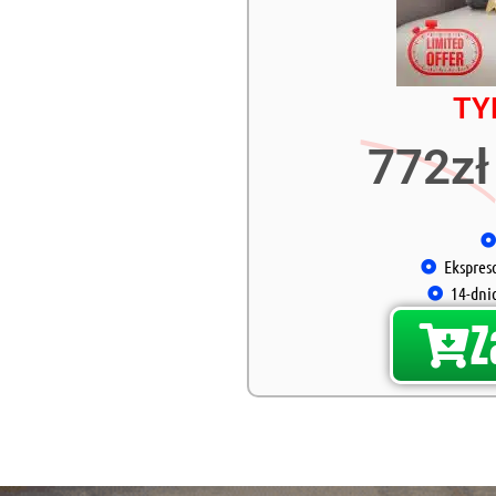
TY
772zł
Ekspres
14-dni
Z