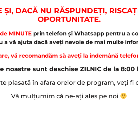
E ȘI, DACĂ NU RĂSPUNDEȚI, RISCAȚ
OPORTUNITATE.
 de MINUTE
prin telefon și Whatsapp pentru a co
u a vă ajuta dacă aveți nevoie de mai multe infor
are, vă recomandăm să aveți la îndemână telefon
le noastre sunt deschise ZILNIC de la 8:00 l
e plasată în afara orelor de program, veți fi
Vă mulțumim că ne-ați ales pe noi