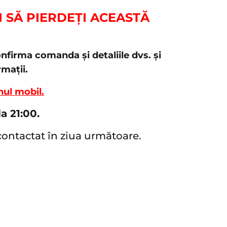
I SĂ PIERDEȚI ACEASTĂ
nfirma comanda și detaliile dvs. și
mații.
ul mobil.
a 21:00.
 contactat în ziua următoare.