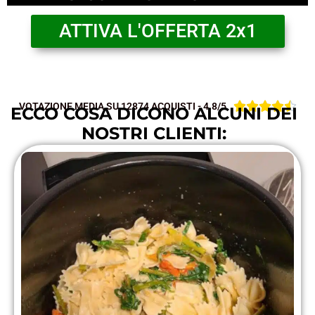
ATTIVA L'OFFERTA 2x1





VOTAZIONE MEDIA SU 12874 ACQUISTI - 4.8/5
ECCO COSA DICONO ALCUNI DEI
NOSTRI CLIENTI: