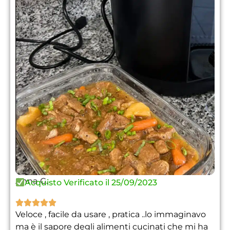
Anna G.
Acquisto Verificato il 25/09/2023





Veloce , facile da usare , pratica ..lo immaginavo
ma è il sapore degli alimenti cucinati che mi ha