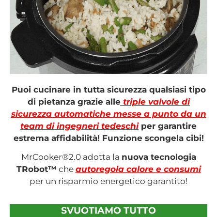
Puoi cucinare in tutta sicurezza qualsiasi tipo
di pietanza grazie alle
triple valvole di
sicurezza automatiche messe a punto da un
team di ingegneri tedeschi
per garantire
estrema affidabilità! Funzione scongela cibi!
MrCooker®2.0 adotta la
nuova tecnologia
TRobot
™
che
autoregola calore e consumi
per un risparmio energetico garantito!
SVUOTIAMO TUTTO