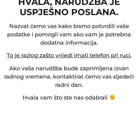
HVALA, NARUDŽBA JE
USPJEŠNO POSLANA.
Nazvat ćemo vas kako bismo potvrdili vaše
podatke i pomogli vam ako vam je potrebna
dodatna informacija.
To je razlog zašto vrijedi imati telefon pri ruci.
Ako vaša narudžba bude zaprimljena izvan
radnog vremena, kontaktirat ćemo vas sljedeći
radni dan.
Hvala vam što ste nas odabrali