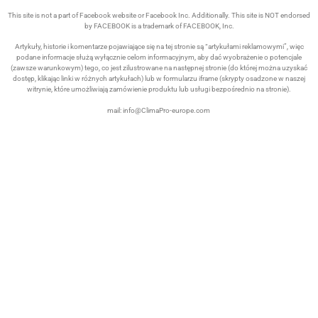
This site is not a part of Facebook website or Facebook Inc. Additionally. This site is NOT endorsed
by FACEBOOK is a trademark of FACEBOOK, Inc.
Artykuły, historie i komentarze pojawiające się na tej stronie są “artykułami reklamowymi”, więc
podane informacje służą wyłącznie celom informacyjnym, aby dać wyobrażenie o potencjale
(zawsze warunkowym) tego, co jest zilustrowane na następnej stronie (do której można uzyskać
dostęp, klikając linki w różnych artykułach) lub w formularzu iframe (skrypty osadzone w naszej
witrynie, które umożliwiają zamówienie produktu lub usługi bezpośrednio na stronie).
mail:
info@ClimaPro-europe.com