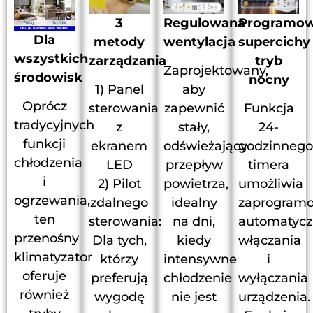
3
Regulowana
Programow
Dla
metody
wentylacja
supercichy
wszystkich
zarządzania
tryb
Zaprojektowany,
środowisk
nocny
1) Panel
aby
Oprócz
sterowania
zapewnić
Funkcja
tradycyjnych
z
stały,
24-
funkcji
ekranem
odświeżający
godzinnego
chłodzenia
LED
przepływ
timera
i
2) Pilot
powietrza,
umożliwia
ogrzewania,
zdalnego
idealny
zaprogram
ten
sterowania:
na dni,
automatyc
przenośny
Dla tych,
kiedy
włączania
klimatyzator
którzy
intensywne
i
oferuje
preferują
chłodzenie
wyłączania
również
wygodę
nie jest
urządzenia.