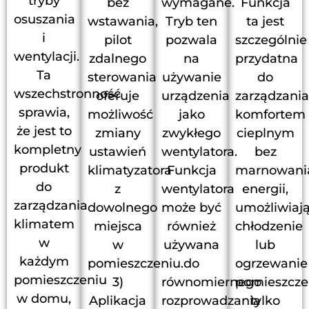
tryby
bez
wymagane.
Funkcja
osuszania
wstawania,
Tryb ten
ta jest
i
pilot
pozwala
szczególnie
wentylacji.
zdalnego
na
przydatna
Ta
sterowania
używanie
do
wszechstronność
oferuje
urządzenia
zarządzania
sprawia,
możliwość
jako
komfortem
że jest to
zmiany
zwykłego
cieplnym
kompletny
ustawień
wentylatora.
bez
produkt
klimatyzatora
Funkcja
marnowani
do
z
wentylatora
energii,
zarządzania
dowolnego
może być
umożliwiaj
klimatem
miejsca
również
chłodzenie
w
w
używana
lub
każdym
pomieszczeniu.
do
ogrzewanie
pomieszczeniu
3)
równomiernego
pomieszcze
w domu,
Aplikacja
rozprowadzania
tylko