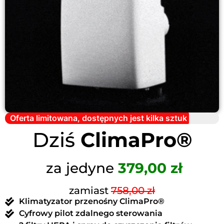
Oferta limitowana, dostępnych jest kilka sztuk
Dziś
ClimaPro®
za jedyne
379,00 zł
zamiast
758,00 zł
Klimatyzator przenośny ClimaPro®
Cyfrowy pilot zdalnego sterowania