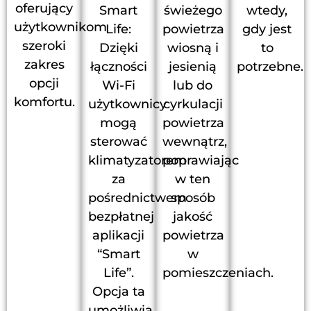
oferujący
Smart
świeżego
wtedy,
użytkownikom
Life:
powietrza
gdy jest
szeroki
Dzięki
wiosną i
to
zakres
łączności
jesienią
potrzebne.
opcji
Wi-Fi
lub do
komfortu.
użytkownicy
cyrkulacji
mogą
powietrza
sterować
wewnątrz,
klimatyzatorem
poprawiając
za
w ten
pośrednictwem
sposób
bezpłatnej
jakość
aplikacji
powietrza
“Smart
w
Life”.
pomieszczeniach.
Opcja ta
umożliwia