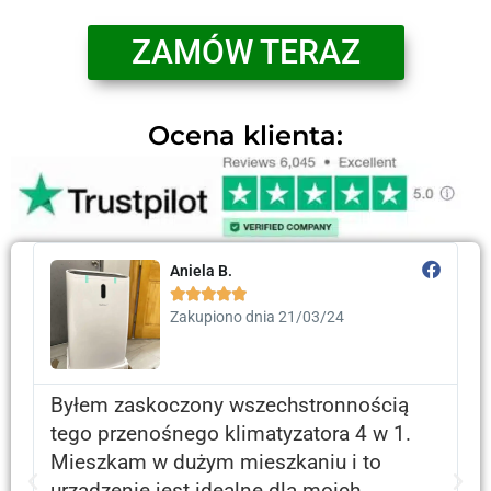
ZAMÓW TERAZ
Ocena klienta:
Franciszka D.





Zakupiony w dniu 17/05/24
Jestem bardzo zadowolony z
przenośnego klimatyzatora 4 w 1.
Mieszkam w mieszkaniu bez klimatyzacji
i to urządzenie całkowicie zmieniło mój