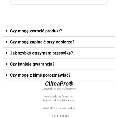
Czy mogę zwrócić produkt?
Czy mogę zapłacić przy odbiorze?
Jak szybko otrzymam przesyłkę?
Czy istnieje gwarancja?
Czy mogę z kimś porozmawiać?
ClimaPro®
Copyright © 2024 ClimaPro®
Avenida da Indústria, 143
Parque Industrial das Flores
4465-001 Cidade Industrial
PT06151535501