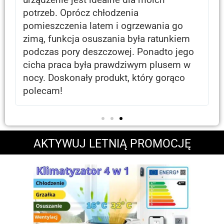
komfort życia. Precyzyjna regulacja
temperatury pozwala mi utrzymać w
domu chłód latem i ciepło zimą, a jego
przenośność umożliwia mi łatwe
przenoszenie go z jednego
pomieszczenia do drugiego. Inwestycja,
którą polecam każdemu!
AKTYWUJ LETNIĄ PROMOCJĘ