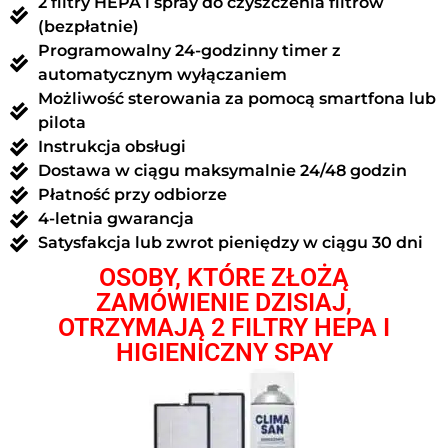
2 filtry HEPA i spray do czyszczenia filtrów
(bezpłatnie)
Programowalny 24-godzinny timer z
automatycznym wyłączaniem
Możliwość sterowania za pomocą smartfona lub
pilota
Instrukcja obsługi
Dostawa w ciągu maksymalnie 24/48 godzin
Płatność przy odbiorze
4-letnia gwarancja
Satysfakcja lub zwrot pieniędzy w ciągu 30 dni
OSOBY, KTÓRE ZŁOŻĄ
ZAMÓWIENIE DZISIAJ,
OTRZYMAJĄ 2 FILTRY HEPA I
HIGIENICZNY SPAY