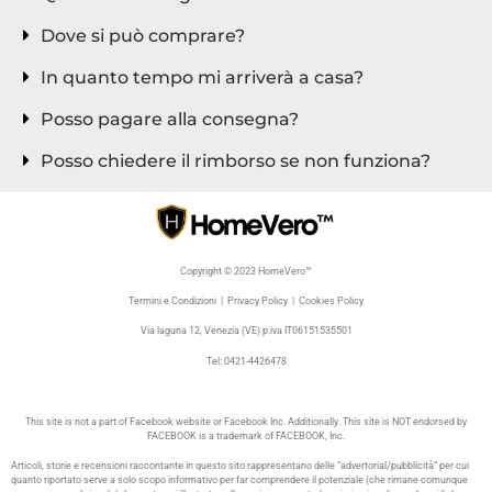
Dove si può comprare?
In quanto tempo mi arriverà a casa?
Posso pagare alla consegna?
Posso chiedere il rimborso se non funziona?
Copyright © 2023 HomeVero™
Termini e Condizioni | Privacy Policy | Cookies Policy
Via laguna 12, Venezia (VE) p.iva IT06151535501
Tel: 0421-4426478
This site is not a part of Facebook website or Facebook Inc. Additionally. This site is NOT endorsed by
FACEBOOK is a trademark of FACEBOOK, Inc.
Articoli, storie e recensioni raccontante in questo sito rappresentano delle ”advertorial/pubblicità” per cui
quanto riportato serve a solo scopo informativo per far comprendere il potenziale (che rimane comunque