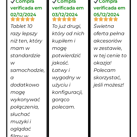
Compra
Compra
Compra
verificada em
verificada em
verificada em
02/12/2024
03/12/2024
05/12/2024
Tablet 10
To już drugi,
Świetna
razy lepszy
który od nich
oferta pełna
niż ten, który
kupiłem i
akcesoriów
mam w
mogę
w zestawie,
standardzie
potwierdzić
w tej cenie to
w
jakość.
okazja!
samochodzie,
Łatwy i
Polecam
a
wygodny w
skorzystać,
dodatkowo
użyciu i
jeśli możesz!
mogę
konfiguracji,
wykonywać
gorąco
połączenia,
polecam.
słuchać
muzyki i
oglądać
filmy w