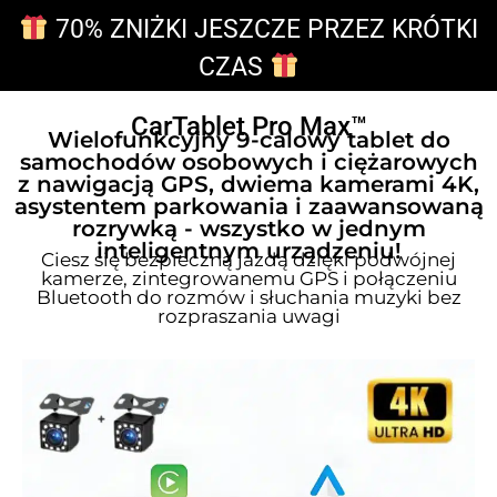
70% ZNIŻKI JESZCZE PRZEZ KRÓTKI
CZAS
CarTablet Pro Max™
Wielofunkcyjny 9-calowy tablet do
samochodów osobowych i ciężarowych
z nawigacją GPS, dwiema kamerami 4K,
asystentem parkowania i zaawansowaną
rozrywką - wszystko w jednym
inteligentnym urządzeniu!
Ciesz się bezpieczną jazdą dzięki podwójnej
kamerze, zintegrowanemu GPS i połączeniu
Bluetooth do rozmów i słuchania muzyki bez
rozpraszania uwagi