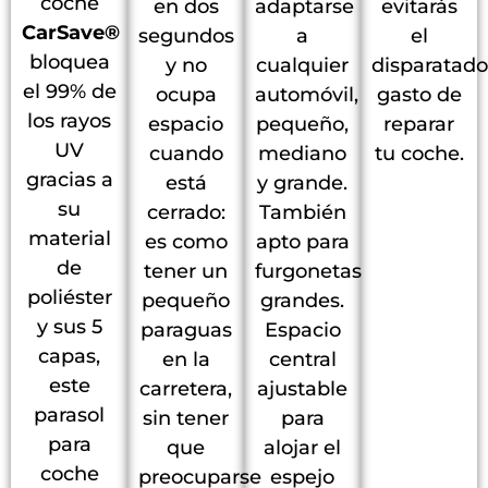
coche
en dos
adaptarse
evitarás
CarSave®
segundos
a
el
bloquea
y no
cualquier
disparatado
el 99% de
ocupa
automóvil,
gasto de
los rayos
espacio
pequeño,
reparar
UV
cuando
mediano
tu coche.
gracias a
está
y grande.
su
cerrado:
También
material
es como
apto para
de
tener un
furgonetas
poliéster
pequeño
grandes.
y sus 5
paraguas
Espacio
capas,
en la
central
este
carretera,
ajustable
parasol
sin tener
para
para
que
alojar el
coche
preocuparse
espejo