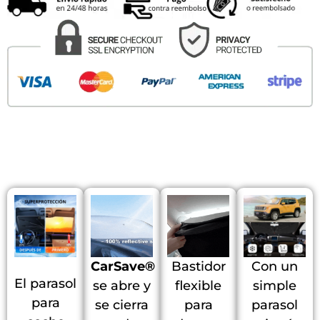
CarSave®
Bastidor
Con un
El parasol
se abre y
flexible
simple
para
se cierra
para
parasol