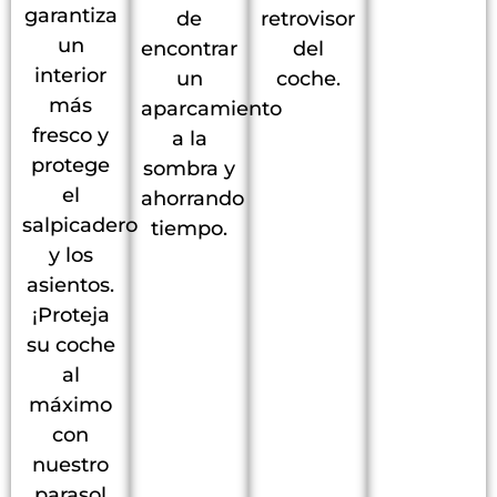
garantiza
de
retrovisor
un
encontrar
del
interior
un
coche.
más
aparcamiento
fresco y
a la
protege
sombra y
el
ahorrando
salpicadero
tiempo.
y los
asientos.
¡Proteja
su coche
al
máximo
con
nuestro
parasol