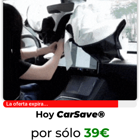
La oferta expira...
Hoy
CarSave®
por sólo
39€