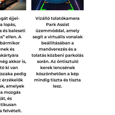
át éjjel-
Vízálló tolatókamera
a lopás,
Park Assist
 és baleseti
üzemmóddal, amely
” ellen. A
segít a virtuális vonalak
bármikor
beállításában a
enek és
manőverezés és a
kártyára
tolatás közbeni parkolás
ég akkor is,
során. Az öntisztuló
tó ki van
kerek lencsének
jszaka pedig
köszönhetően a kép
t érzékelők
mindig tiszta és tiszta
ak, amelyek
lesz.
 a mozgás
át, és
tikusan
a felvételt.