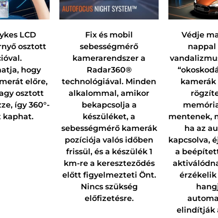
lykes LCD
Fix és mobil
Védje mag
nyő osztott
sebességmérő
nappal 
ióval.
kamerarendszer a
vandalizmus
atja, hogy
Radar360®
“okoskodás
erát előre,
technológiával. Minden
kamerák 
agy osztott
alkalommal, amikor
rögzít
e, így 360°-
bekapcsolja a
memória
 kaphat.
készüléket, a
mentenek, m
sebességmérő kamerák
ha az au
pozíciója valós időben
kapcsolva, é
frissül, és a készülék 1
a beépítet
km-re a kereszteződés
aktiválódn
előtt figyelmezteti Önt.
érzékelik
Nincs szükség
hangj
előfizetésre.
automa
elindítják 