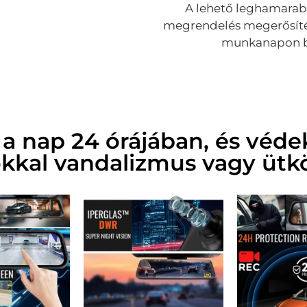
A lehető leghamarabb
megrendelés megerősítés
munkanapon b
t a nap 24 órájában, és véde
kkal vandalizmus vagy ütk