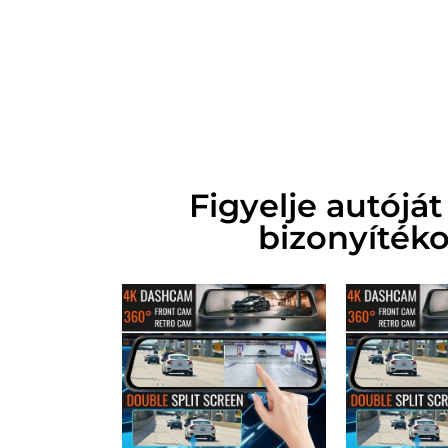
Figyelje autójá
bizonyítéko