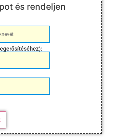
apot és rendeljen
egerősítéséhez):