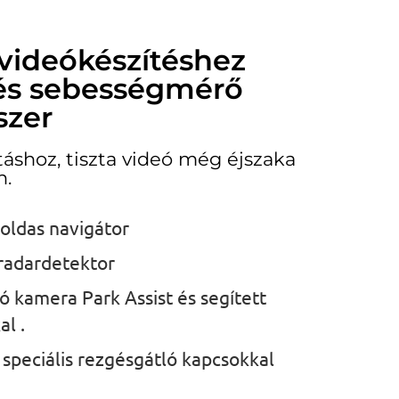
videókészítéshez
 és sebességmérő
szer
táshoz, tiszta videó még éjszaka
n.
oldas navigátor
 radardetektor
ó kamera Park Assist és segített
al .
 speciális rezgésgátló kapcsokkal