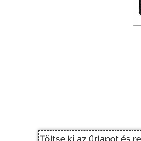
Töltse ki az űrlapot és r