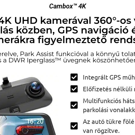
Cambox™ 4K
t 4K UHD kamerával 360°-os 
olás közben, GPS navigáció
erákra figyelmeztető rend
erelve, Park Assist funkcióval a könnyű tola
s a DWR Iperglass™ üvegnek köszönhetőe
Integrált GPS műh
Előfizetés nélküli
Multifunkciós háts
parkolási vonalakk
Az autó tükre fölé
van rögzítve.