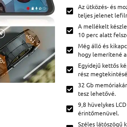
Az ütközés- és mo
teljes jelenet lefi
A mellékelt készl
10 perc alatt fels
Még álló és kikapc
hogy lemerítené a
Egyidejű kettős ké
rész megtekintés
32 Gb memóriakárt
tesz lehetővé.
9,8 hüvelykes LCD
érintőmenüvel.
Széles látószögű 