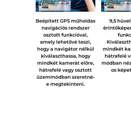
Beépített GPS műholdas
9,5 hüve
navigációs rendszer
érintőképer
osztott funkcióval,
funkc
amely lehetővé teszi,
Kiválaszth
hogy a navigátor nélkül
mindkét kam
kiválaszthassa, hogy
hátrafelé v
mindkét kamerát előre,
módban nézz
hátrafelé vagy osztott
os képet
üzemmódban szeretné-
e megtekinteni.