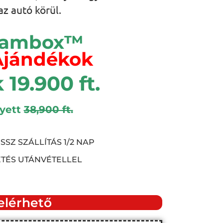
az autó körül.
Cambox™
Ajándékok
 19.900 ft.
lyett
38,900 ft.
SZ SZÁLLÍTÁS 1/2 NAP
ETÉS UTÁNVÉTELLEL
elérhető