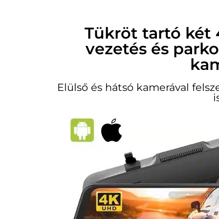
Tükröt tartó ké
vezetés és park
kam
Elülső és hátsó kamerával felsz
i