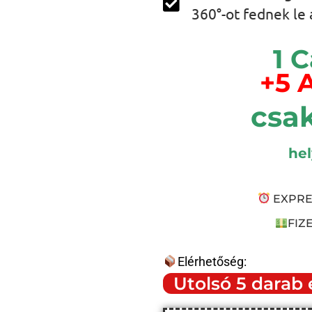
360°-ot fednek le 
1 
+5 
csak
he
EXPRES
FIZ
Elérhetőség:
Utolsó 5 darab 