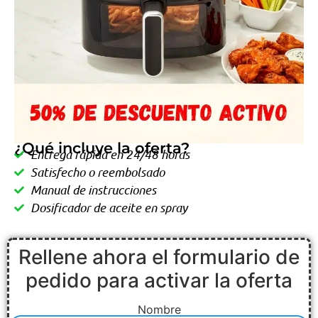
¿Qué incluye la oferta?
Entrega rápida en 24/48 horas
Satisfecho o reembolsado
Manual de instrucciones
Dosificador de aceite en spray
Rellene ahora el formulario de
pedido para activar la oferta
Nombre