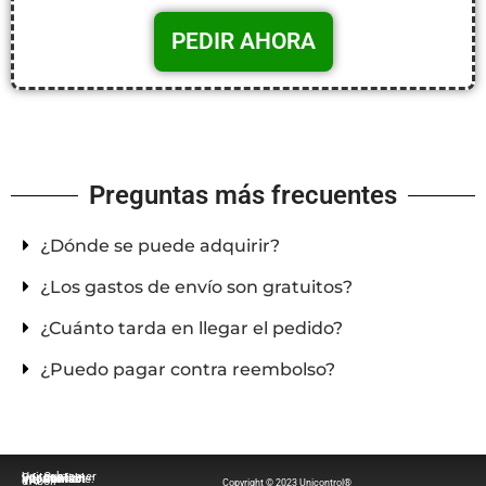
Preguntas más frecuentes
¿Dónde se puede adquirir?
¿Los gastos de envío son gratuitos?
¿Cuánto tarda en llegar el pedido?
¿Puedo pagar contra reembolso?
Information
Contact
Customer service available:
Unitech Spa – Via d’Aboli
Copyright © 2023 Unicontrol®