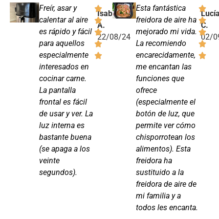
Freír, asar y
Esta fantástica
Isabel
Lucí
calentar al aire
freidora de aire ha
A.
C.
es rápido y fácil
mejorado mi vida.
22/08/24
02/0
para aquellos
La recomiendo
especialmente
encarecidamente,
interesados en
me encantan las
cocinar carne.
funciones que
La pantalla
ofrece
frontal es fácil
(especialmente el
de usar y ver. La
botón de luz, que
luz interna es
permite ver cómo
bastante buena
chisporrotean los
(se apaga a los
alimentos). Esta
veinte
freidora ha
segundos).
sustituido a la
freidora de aire de
mi familia y a
todos les encanta.