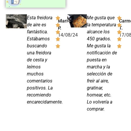
Esta freidora
Me gusta que
María
Carm
de aire es
la temperatura
P.
T.
fantástica.
alcance los
14/08/24
17/0
Estábamos
450 grados.
buscando
Me gusta la
una freidora
notificación de
de cesta y
puesta en
leímos
marcha y la
muchos
selección de
comentarios
freír al aire,
positivos. La
gratinar,
recomiendo
hornear, etc.
encarecidamente.
Lo volvería a
comprar.