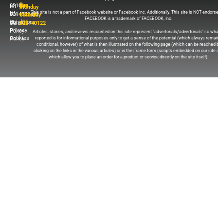
02101 MI
9 a.m. to 8 p.m. Monday
This site is not a part of Facebook website or Facebook Inc. Additionally. This site is NOT endors
N° Vat 0314572412
through Saturday
FACEBOOK is a trademark of FACEBOOK, Inc.
Conditions of Sale
+39 322140122
Privacy Policy
Articles, stories, and reviews recounted on this site represent “advertorials/advertorials” so wha
reported is for informational purposes only to get a sense of the potential (which always rema
Cookies Policy
conditional, however) of what is then illustrated on the following page (which can be reached 
clicking on the links in the various articles) or in the iframe form (scripts embedded on our site 
which allow you to place an order for a product or service directly on the site itself).