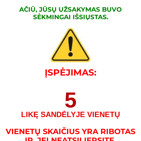
AČIŪ, JŪSŲ UŽSAKYMAS BUVO
SĖKMINGAI IŠSIŲSTAS.
ĮSPĖJIMAS:
5
LIKĘ SANDĖLYJE VIENETŲ
VIENETŲ SKAIČIUS YRA RIBOTAS
IR, JEI NEATSILIEPSITE,