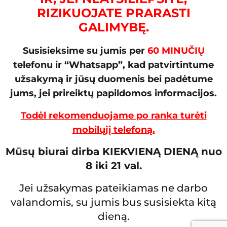
RIZIKUOJATE PRARASTI
GALIMYBĘ.
Susisieksime su jumis per
60 MINUČIŲ
telefonu ir “Whatsapp”, kad patvirtintume
užsakymą ir jūsų duomenis bei padėtume
jums, jei prireiktų papildomos informacijos.
Todėl rekomenduojame po ranka turėti
mobilųjį telefoną.
Mūsų biurai dirba KIEKVIENĄ DIENĄ nuo
8 iki 21 val.
Jei užsakymas pateikiamas ne darbo
valandomis, su jumis bus susisiekta kitą
dieną.